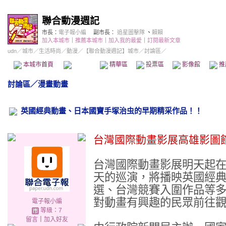
聯合動漫週記
市長：
電子報小編
副市長：
追星圖擊隊
、
賴賴
加入本城市
｜
推薦本城市
｜
加入我的最愛
｜
訂閱最新文章
udn
／
城市
／
生活時尚
／
動漫
／
【聯合動漫週記】城市
／討論區／
本城市首頁
討論區
精華區
投票區
影像館
推
討論區
／
漫畫動畫
英國經典動畫、日本國寶手塚治虫的早期精采作品！！
台灣國際動畫影展高雄影圖
台灣國際動畫影展明天起在
天的巡演，將播映英國經
選、台灣競賽入圍作品等
對動畫有興趣的民眾前往
電子報小編
等級：7
留言
｜
加入好友