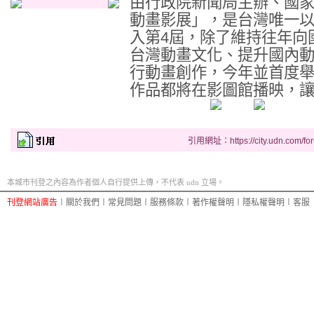
由行政院新聞局主辦、國
動畫影展」，是台灣唯一
入第4屆，除了維持往年向
台灣動畫文化、提升國內
行動畫創作，今年並首度
作品都將在影圖館播映，讓民
引用網址：https://city.udn.com/fo
本城市刊登之內容為作者個人自行提供上傳，不代表 udn 立場。
刊登網站廣告
︱
關於我們
︱
常見問題
︱
服務條款
︱
著作權聲明
︱
隱私權聲明
︱
客服