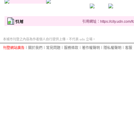
引用網址：https://city.udn.com/f
本城市刊登之內容為作者個人自行提供上傳，不代表 udn 立場。
刊登網站廣告
︱
關於我們
︱
常見問題
︱
服務條款
︱
著作權聲明
︱
隱私權聲明
︱
客服