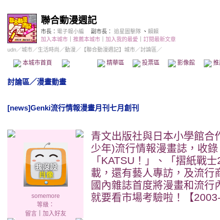
聯合動漫週記
市長：
電子報小編
副市長：
追星圖擊隊
、
賴賴
加入本城市
｜
推薦本城市
｜
加入我的最愛
｜
訂閱最新文章
udn
／
城市
／
生活時尚
／
動漫
／
【聯合動漫週記】城市
／討論區／
本城市首頁
討論區
精華區
投票區
影像館
推
討論區
／
漫畫動畫
[news]Genki流行情報漫畫月刊七月創刊
青文出版社與日本小學館合作
少年)流行情報漫畫誌，收
「KATSU！」、「摺紙戰
載，還有藝人專訪，及流行
國內雜誌首度將漫畫和流行
就要看市場考驗啦！【2003-0
somemore
等級：
留言
｜
加入好友