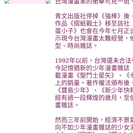
台灣漫畫業的衝擊可見一斑
青文出版社停掉《強棒》後
作品《摺紙戰士》移至該社
蛋小子》也會在今年七月正
示現今台灣漫畫太難經營，
型、時尚雜誌。
1992年以前，台灣還未合
今記憶猶新的少年漫畫雜誌
載漫畫《聖鬥士星矢》、《
上的銷量。著作權法頒布後，
《寶島少年》、《新少年快
經有過一段輝煌的歲月，至
畫雜誌。
然而三年前開始，經濟不景
向不如少年漫畫雜誌的少女