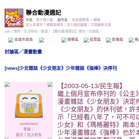
聯合動漫週記
市長：
電子報小編
副市長：
追星圖擊隊
、
賴賴
加入本城市
｜
推薦本城市
｜
加入我的最愛
｜
訂閱最新文章
udn
／
城市
／
生活時尚
／
動漫
／
【聯合動漫週記】城市
／討論區／
本城市首頁
討論區
精華區
投票區
影像館
推
討論區
／
漫畫動畫
[news]少女雜誌《少女朋友》少年雜誌《強棒》決停刊
【2003-05-13/民生報】
繼上個月宣布停刊的《公主
漫畫雜誌《少女朋友》決定
《少女朋友》的休刊號，許
示「已經看八年了，可不可
少女》和《瑪格麗特》兩本
somemore
等級：
少年漫畫雜誌《強棒》也於
留言
｜
加入好友