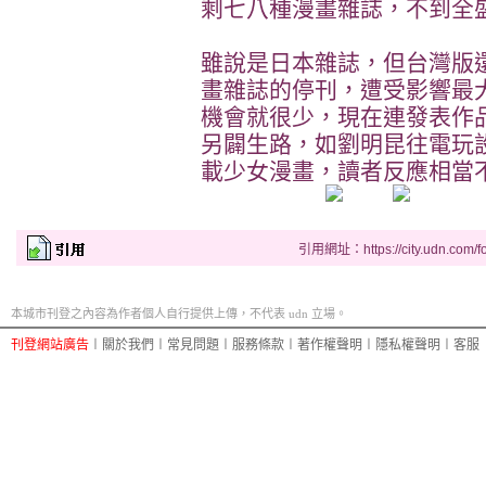
剩七八種漫畫雜誌，不到全
雖說是日本雜誌，但台灣版
畫雜誌的停刊，遭受影響最
機會就很少，現在連發表作
另闢生路，如劉明昆往電玩
載少女漫畫，讀者反應相當不錯。
引用網址：https://city.udn.com/f
本城市刊登之內容為作者個人自行提供上傳，不代表 udn 立場。
刊登網站廣告
︱
關於我們
︱
常見問題
︱
服務條款
︱
著作權聲明
︱
隱私權聲明
︱
客服