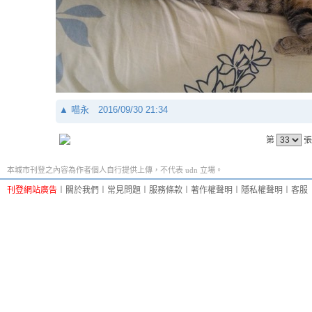
▲
喵永
2016/09/30 21:34
第
張
本城市刊登之內容為作者個人自行提供上傳，不代表 udn 立場。
刊登網站廣告
︱
關於我們
︱
常見問題
︱
服務條款
︱
著作權聲明
︱
隱私權聲明
︱
客服