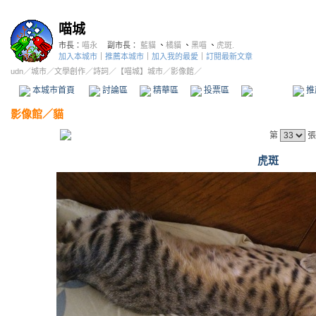
喵城
市長：
喵永
副市長：
藍貓
、
橘貓
、
黑喵
、
虎斑.
加入本城市
｜
推薦本城市
｜
加入我的最愛
｜
訂閱最新文章
udn
／
城市
／
文學創作
／
詩詞
／
【喵城】城市
／影像館／
本城市首頁
討論區
精華區
投票區
影像館
推
影像館
／
貓
第
張
虎斑