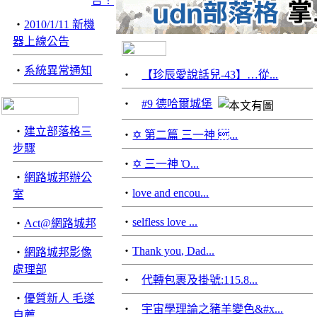
‧
2010/1/11 新機
器上線公告
‧
系統異常通知
‧
【珍辰愛說話兒-43】…從...
‧
#9 德哈爾城堡
‧
建立部落格三
‧
✡️ 第二篇 三一神 ...
步驟
‧
✡️ 三一神 Ὁ...
‧
網路城邦辦公
‧
love and encou...
室
‧
selfless love ...
‧
Act@網路城邦
‧
Thank you, Dad...
‧
網路城邦影像
處理部
‧
代轉包裹及掛號:115.8...
‧
優質新人 毛遂
‧
宇宙學理論之豬羊變色&#x...
自薦