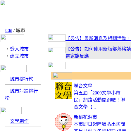
udn
/ 城市
【公告】最新消息及相關活動，
‧
登入城市
【公告】如何使用新版部落格請
‧
建立城市
電家族反應
【活動】有什麼地方是你最感放
享你的私房景點吧！
城市排行榜
聯合文學
城市討論排行
第五屆「2009文學小市
【公告】新版型上線！趕快去試
榜
民」網路活動開跑囉！聯
來信跟電小二敲碗喔！
合文學【...
新桃花源市
文學創作
本市即日起陸續貼出坊間