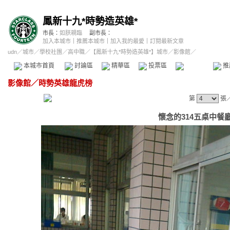
鳳新十九*時勢造英雄*
市長：
如朕親臨
副市長：
加入本城市
｜
推薦本城市
｜
加入我的最愛
｜
訂閱最新文章
udn
／
城市
／
學校社團
／
高中職
／
【鳳新十九*時勢造英雄*】城市
／影像館／
本城市首頁
討論區
精華區
投票區
影像館
推
影像館
／
時勢英雄龍虎榜
第
張
懷念的314五桌中餐