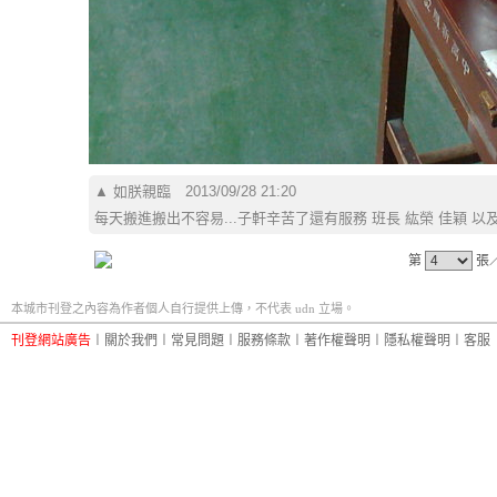
▲
如朕親臨
2013/09/28 21:20
每天搬進搬出不容易...子軒辛苦了還有服務 班長 紘榮 佳穎 以
第
張
本城市刊登之內容為作者個人自行提供上傳，不代表 udn 立場。
刊登網站廣告
︱
關於我們
︱
常見問題
︱
服務條款
︱
著作權聲明
︱
隱私權聲明
︱
客服