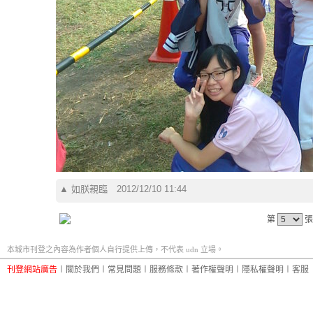
▲
如朕親臨
2012/12/10 11:44
第
張
本城市刊登之內容為作者個人自行提供上傳，不代表 udn 立場。
刊登網站廣告
︱
關於我們
︱
常見問題
︱
服務條款
︱
著作權聲明
︱
隱私權聲明
︱
客服