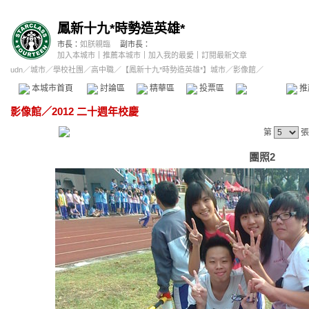
鳳新十九*時勢造英雄*
市長：
如朕親臨
副市長：
加入本城市
｜
推薦本城市
｜
加入我的最愛
｜
訂閱最新文章
udn
／
城市
／
學校社團
／
高中職
／
【鳳新十九*時勢造英雄*】城市
／影像館／
本城市首頁
討論區
精華區
投票區
影像館
推
影像館
／
2012 二十週年校慶
第
張
團照2