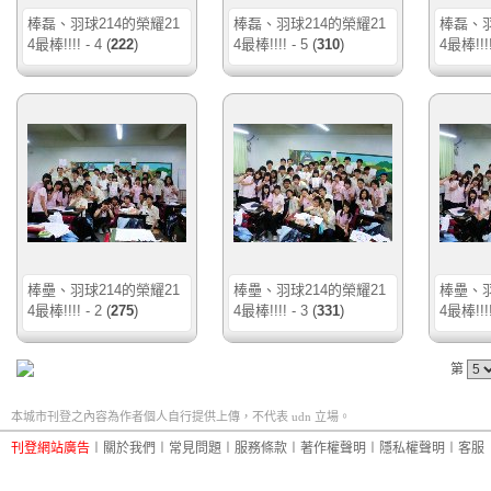
棒磊、羽球214的榮耀21
棒磊、羽球214的榮耀21
棒磊、羽
4最棒!!!! - 4
(
222
)
4最棒!!!! - 5
(
310
)
4最棒!!!!
棒壘、羽球214的榮耀21
棒壘、羽球214的榮耀21
棒壘、羽
4最棒!!!! - 2
(
275
)
4最棒!!!! - 3
(
331
)
4最棒!!!!
第
本城市刊登之內容為作者個人自行提供上傳，不代表 udn 立場。
刊登網站廣告
︱
關於我們
︱
常見問題
︱
服務條款
︱
著作權聲明
︱
隱私權聲明
︱
客服