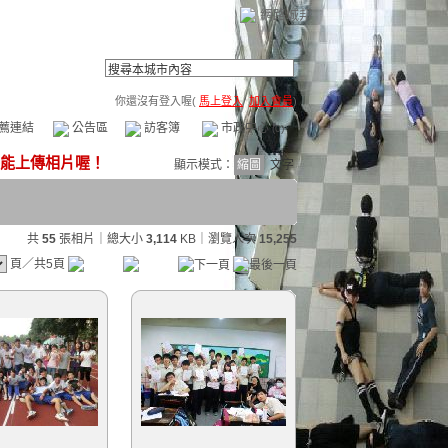
網路城邦
你還沒有登入喔(
馬上登入
/
加入會員
)
薦連結
公告區
訪客簿
市政中心
(0)
顯示模式：
縮圖
文字
共
55
張相片｜總大小
3,114
KB
｜瀏覽人次
15,255
頁／共5頁