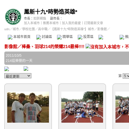
鳳新十九*時勢造英雄*
市長：
如朕親臨
副市長：
加入本城市
｜
推薦本城市
｜
加入我的最愛
｜
訂閱最新文章
udn
／
城市
／
學校社團
／
高中職
／
【鳳新十九*時勢造英雄*】城市
／影像館／
本城市首頁
討論區
精華區
投票區
影像館
推
影像館
／
棒壘、羽球214的榮耀214最棒!!!!
2011/10/5
214這榮譽的一天
第