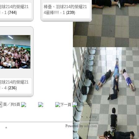
球214的榮耀21
棒壘、羽球214的榮耀21
 - 1
(
744
)
4最棒!!!! - 1
(
239
)
球214的榮耀21
 - 4
(
236
)
頁／共5頁
▲top
Powered by
udn.com