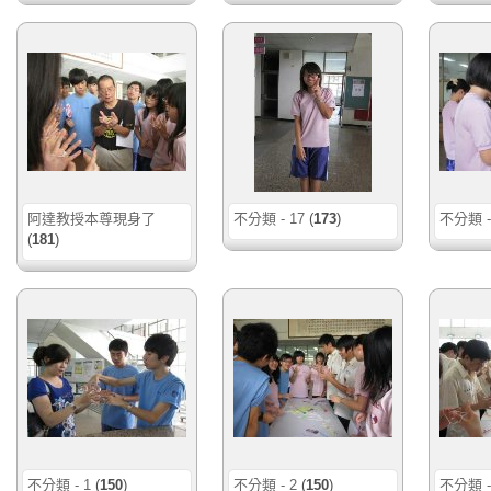
阿達教授本尊現身了
不分類 - 17
(
173
)
不分類 -
(
181
)
不分類 - 1
(
150
)
不分類 - 2
(
150
)
不分類 -