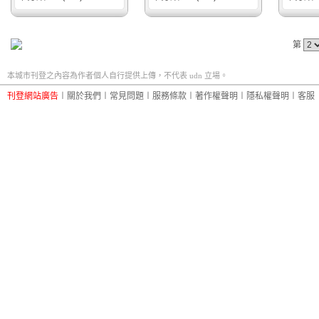
第
本城市刊登之內容為作者個人自行提供上傳，不代表 udn 立場。
刊登網站廣告
︱
關於我們
︱
常見問題
︱
服務條款
︱
著作權聲明
︱
隱私權聲明
︱
客服