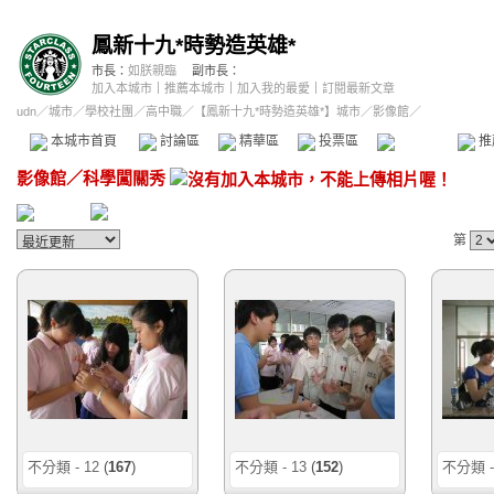
鳳新十九*時勢造英雄*
市長：
如朕親臨
副市長：
加入本城市
｜
推薦本城市
｜
加入我的最愛
｜
訂閱最新文章
udn
／
城市
／
學校社團
／
高中職
／
【鳳新十九*時勢造英雄*】城市
／影像館／
本城市首頁
討論區
精華區
投票區
影像館
推
影像館
／
科學闖關秀
第
不分類 - 12
(
167
)
不分類 - 13
(
152
)
不分類 -