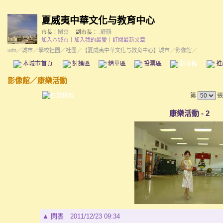
夏威夷中華文化与教育中心
市長：
閑雲
副市長：
.野鶴
加入本城市
｜
加入我的最愛
｜
訂閱最新文章
udn
／
城市
／
學校社團
／
社團
／
【夏威夷中華文化与教育中心】城市
／影像館／
本城市首頁
討論區
精華區
投票區
影像館
推
影像館
／
康樂活動
第
張
康樂活動 - 2
▲
閑雲
2011/12/23 09:34