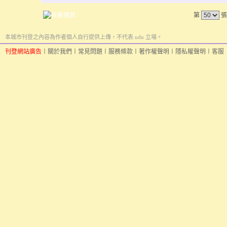
第
張
本城市刊登之內容為作者個人自行提供上傳，不代表 udn 立場。
刊登網站廣告
︱
關於我們
︱
常見問題
︱
服務條款
︱
著作權聲明
︱
隱私權聲明
︱
客服