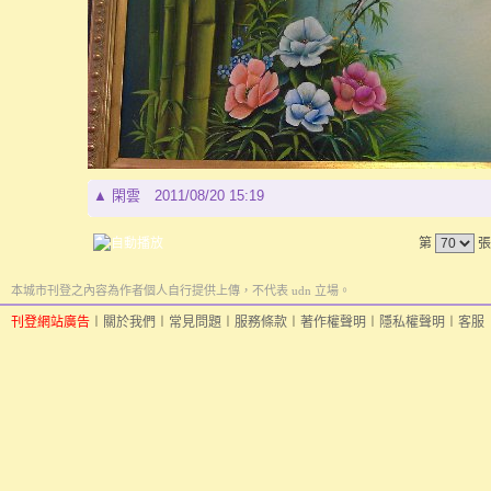
▲
閑雲
2011/08/20 15:19
第
張
本城市刊登之內容為作者個人自行提供上傳，不代表 udn 立場。
刊登網站廣告
︱
關於我們
︱
常見問題
︱
服務條款
︱
著作權聲明
︱
隱私權聲明
︱
客服