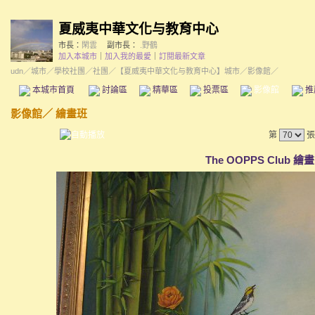
夏威夷中華文化与教育中心
市長：
閑雲
副市長：
.野鶴
加入本城市
｜
加入我的最愛
｜
訂閱最新文章
udn
／
城市
／
學校社團
／
社團
／
【夏威夷中華文化与教育中心】城市
／影像館／
本城市首頁
討論區
精華區
投票區
影像館
推
影像館
／
繪畫班
第
張
The OOPPS Club 繪畫 