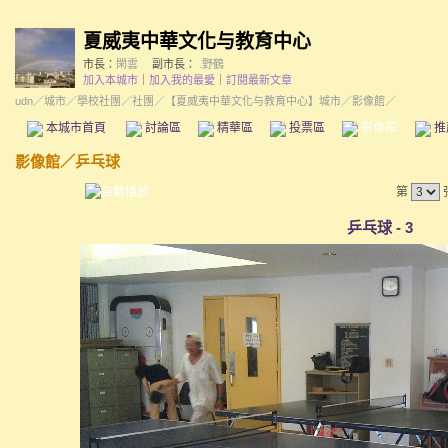
夏威夷中華文化与教育中心
市長：
閑雲
副市長：
.野鶴
加入本城市
｜
加入我的最愛
｜
訂閱最新文章
udn
／
城市
／
學校社團
／
社團
／
【夏威夷中華文化与教育中心】城市
／影像館／
本城市首頁
討論區
精華區
投票區
影像館
推
影像館
／
乒乓球
第
乒乓球 - 3