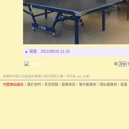
▲
閑雲
2011/08/16 11:19
第
本城市刊登之內容為作者個人自行提供上傳，不代表 udn 立場。
刊登網站廣告
︱
關於我們
︱
常見問題
︱
服務條款
︱
著作權聲明
︱
隱私權聲明
︱
客服