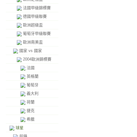
法國甲級錦標賽
德國甲級聯賽
歐洲超級盃
葡萄牙甲級聯賽
歐洲南美盃
國家 vs 國家
2004歐洲錦標賽
法國
英格蘭
葡萄牙
義大利
荷蘭
捷克
希臘
球星
前鋒