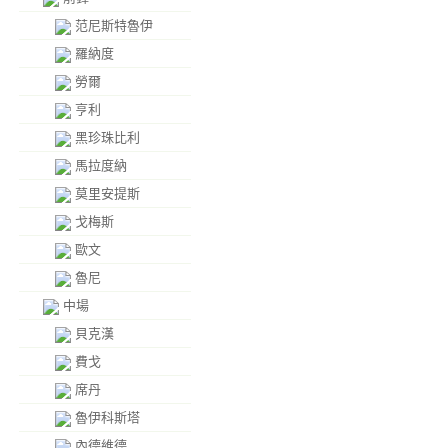
范尼斯特魯伊
羅納度
勞爾
亨利
黑珍珠比利
馬拉度納
莫里安提斯
戈梅斯
歐文
魯尼
中場
貝克漢
費戈
席丹
魯伊科斯塔
內德維德