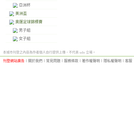
亞洲杯
美洲盃
奧運足球錦標賽
男子組
女子組
本城市刊登之內容為作者個人自行提供上傳，不代表 udn 立場。
刊登網站廣告
︱
關於我們
︱
常見問題
︱
服務條款
︱
著作權聲明
︱
隱私權聲明
︱
客服