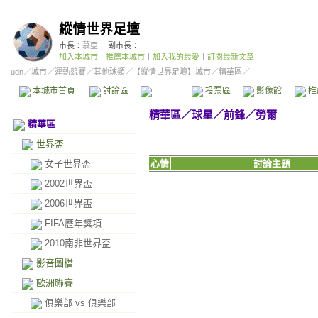
縱情世界足壇
市長：
慕亞
副市長：
加入本城市
｜
推薦本城市
｜
加入我的最愛
｜
訂閱最新文章
udn
／
城市
／
運動競賽
／
其他球類
／
【縱情世界足壇】城市
／精華區／
本城市首頁
討論區
精華區
投票區
影像館
推
精華區
／
球星
／
前鋒
／
勞爾
精華區
世界盃
女子世界盃
心情
討論主題
2002世界盃
2006世界盃
FIFA歷年獎項
2010南非世界盃
影音圖檔
歐洲聯賽
俱樂部 vs 俱樂部