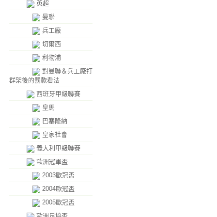
英超
曼聯
兵工廠
切爾西
利物浦
對曼聯＆兵工廠打
群架後的罰款看法
西班牙甲級聯賽
皇馬
巴塞隆納
皇家社會
義大利甲級聯賽
歐洲冠軍盃
2003歐冠盃
2004歐冠盃
2005歐冠盃
歐洲足協盃