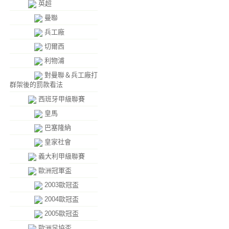
英超
曼聯
兵工廠
切爾西
利物浦
對曼聯＆兵工廠打
群架後的罰款看法
西班牙甲級聯賽
皇馬
巴塞隆納
皇家社會
義大利甲級聯賽
歐洲冠軍盃
2003歐冠盃
2004歐冠盃
2005歐冠盃
歐洲足協盃