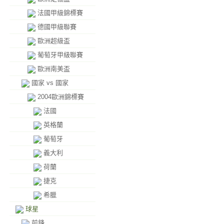
法國甲級錦標賽
德國甲級聯賽
歐洲超級盃
葡萄牙甲級聯賽
歐洲南美盃
國家 vs 國家
2004歐洲錦標賽
法國
英格蘭
葡萄牙
義大利
荷蘭
捷克
希臘
球星
前鋒