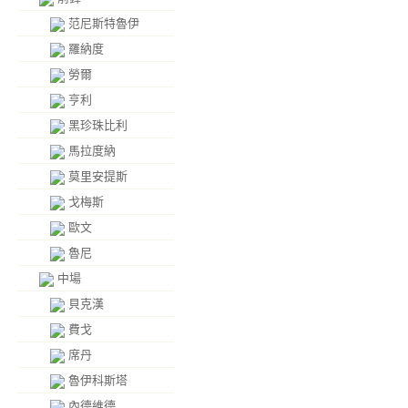
范尼斯特魯伊
羅納度
勞爾
亨利
黑珍珠比利
馬拉度納
莫里安提斯
戈梅斯
歐文
魯尼
中場
貝克漢
費戈
席丹
魯伊科斯塔
內德維德