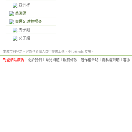
亞洲杯
美洲盃
奧運足球錦標賽
男子組
女子組
本城市刊登之內容為作者個人自行提供上傳，不代表 udn 立場。
刊登網站廣告
︱
關於我們
︱
常見問題
︱
服務條款
︱
著作權聲明
︱
隱私權聲明
︱
客服