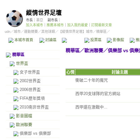
縱情世界足壇
市長：
慕亞
副市長：
加入本城市
｜
推薦本城市
｜
加入我的最愛
｜
訂閱最新文章
udn
／
城市
／
運動競賽
／
其他球類
／
【縱情世界足壇】城市
／精華區／
本城市首頁
討論區
精華區
投票區
影像館
推
精華區
／
歐洲聯賽
／
俱樂部 vs 俱樂
精華區
世界盃
女子世界盃
心情
討論主題
衝破二十年的魔咒
2002世界盃
2006世界盃
西甲20支球隊的官方網站
FIFA歷年獎項
2010南非世界盃
西甲還在激戰中...
影音圖檔
歐洲聯賽
俱樂部 vs 俱樂部