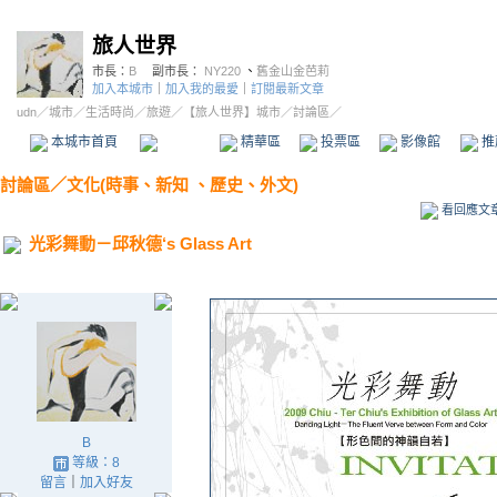
旅人世界
市長：
B
副市長：
NY220
、
舊金山金芭莉
加入本城市
｜
加入我的最愛
｜
訂閱最新文章
udn
／
城市
／
生活時尚
／
旅遊
／
【旅人世界】城市
／討論區／
本城市首頁
討論區
精華區
投票區
影像館
推
討論區
／
文化(時事、新知 、歷史、外文)
看回應文
光彩舞動－邱秋德‘s Glass Art
B
等級：8
留言
｜
加入好友