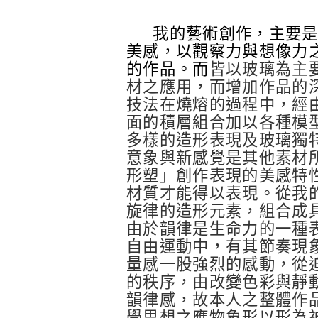
我的藝術創作，主要
美感，以觀察力與想像力
的作品。而
皆以玻璃為主
材之應用，而增加作品的
技法在燒熔的過程中，經
面的積層組合加以各種模
多樣的造形表現及玻璃獨
意象與新感覺是其他素材
形塑」創作表現的美感特
材質才能得以表現。從我
旋律的造形元素，組合成
由於韻律是生命力的一種
自由運動中，有其節奏現
量感一股強烈的感動，從
的秩序，由改變色彩與靜
韻律感，故本人之整體作
學思想之應物象形以形為