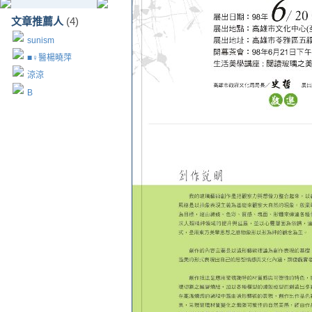
文章推薦人
(4)
sunism
■♀醫楊曉萍
涼涼
B