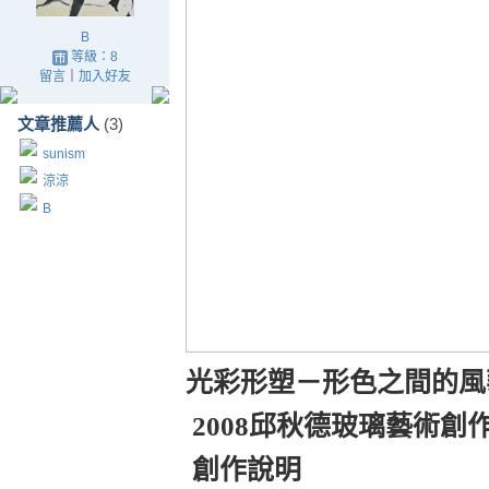
B
等級：8
留言
｜
加入好友
文章推薦人
(3)
sunism
涼涼
B
光彩形
塑－
形色之間的
2008
邱秋德玻璃藝術創
創作說明