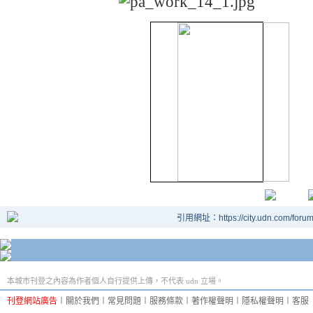
引用網址：https://city.udn.com/foru
本城市刊登之內容為作者個人自行提供上傳，不代表 udn 立場。
刊登網站廣告
︱
關於我們
︱
常見問題
︱
服務條款
︱
著作權聲明
︱
隱私權聲明
︱
客服