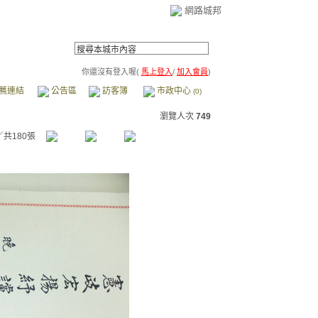
網路城邦
你還沒有登入喔(
馬上登入
/
加入會員
)
薦連結
公告區
訪客簿
市政中心
(0)
瀏覽人次
749
／共180張