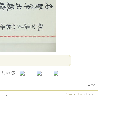
／共180張
▲top
Powered by
udn.com