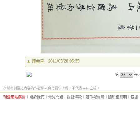
▲
蕭金星
2011/05/28 05:35
第
張
本城市刊登之內容為作者個人自行提供上傳，不代表 udn 立場。
刊登網站廣告
︱
關於我們
︱
常見問題
︱
服務條款
︱
著作權聲明
︱
隱私權聲明
︱
客服