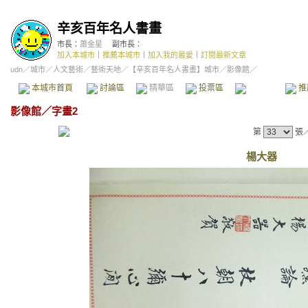
辛亥百年名人書畫
市長：
蕭金星
副市長：
加入本城市
｜
推薦本城市
｜
加入我的最愛
｜
訂閱最新文章
udn
／
城市
／
人文藝術
／
藝術天地
／
【辛亥百年名人書畫】城市
／影像館／
本城市首頁
討論區
精華區
投票區
影像館
推
影像館
／
字畫2
第
張
楊大器