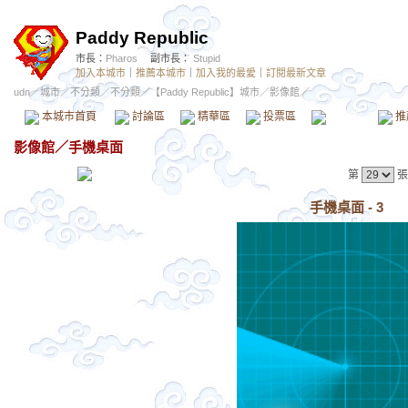
Paddy Republic
市長：
Pharos
副市長：
Stupid
加入本城市
｜
推薦本城市
｜
加入我的最愛
｜
訂閱最新文章
udn
／
城市
／
不分類
／
不分類
／
【Paddy Republic】城市
／影像館／
本城市首頁
討論區
精華區
投票區
影像館
推
影像館
／
手機桌面
第
張
手機桌面 - 3