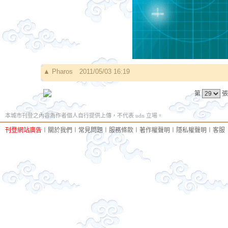
▲
Pharos
2011/05/03 16:19
第
張
本城市刊登之內容為作者個人自行提供上傳，不代表 udn 立場。
刊登網站廣告
︱
關於我們
︱
常見問題
︱
服務條款
︱
著作權聲明
︱
隱私權聲明
︱
客服