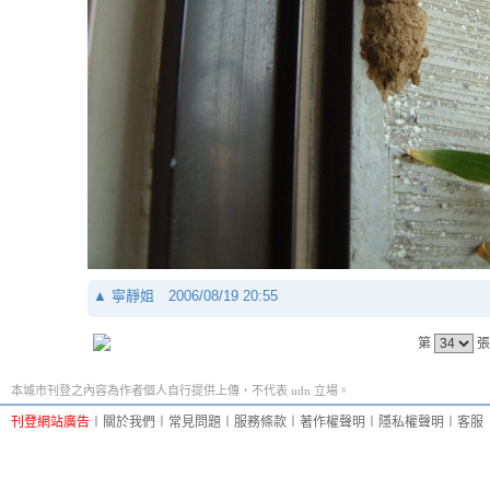
▲
寧靜姐
2006/08/19 20:55
第
張
本城市刊登之內容為作者個人自行提供上傳，不代表 udn 立場。
刊登網站廣告
︱
關於我們
︱
常見問題
︱
服務條款
︱
著作權聲明
︱
隱私權聲明
︱
客服