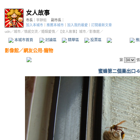
女人故事
市長：
寧靜姐
副市長：
加入本城市
｜
推薦本城市
｜
加入我的最愛
｜
訂閱最新文章
udn
／
城市
／
情感交流
／
婚姻愛情
／
【女人故事】城市
／影像館／
本城市首頁
討論區
精華區
投票區
影像館
推
影像館
／
網友公用-寵物
第
張
蜜蜂第二個巢出口-6