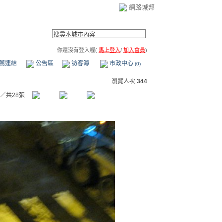
網路城邦
你還沒有登入喔(
馬上登入
/
加入會員
)
薦連結
公告區
訪客簿
市政中心
(0)
瀏覽人次
344
／共28張