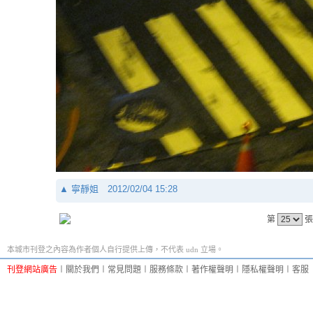
▲
寧靜姐
2012/02/04 15:28
第
張
本城市刊登之內容為作者個人自行提供上傳，不代表 udn 立場。
刊登網站廣告
︱
關於我們
︱
常見問題
︱
服務條款
︱
著作權聲明
︱
隱私權聲明
︱
客服