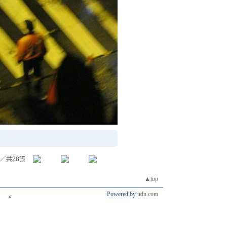
／共28張
▲top
Powered by
udn.com