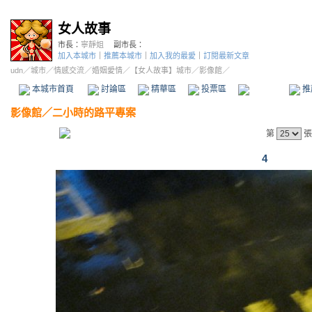
女人故事
市長：
寧靜姐
副市長：
加入本城市
｜
推薦本城市
｜
加入我的最愛
｜
訂閱最新文章
udn
／
城市
／
情感交流
／
婚姻愛情
／
【女人故事】城市
／影像館／
本城市首頁
討論區
精華區
投票區
影像館
推
影像館
／
二小時的路平專案
第
張
4