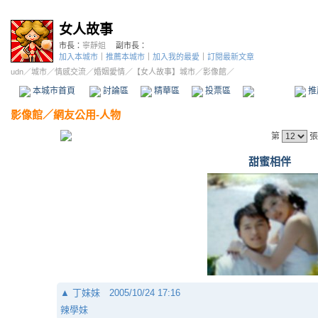
女人故事
市長：
寧靜姐
副市長：
加入本城市
｜
推薦本城市
｜
加入我的最愛
｜
訂閱最新文章
udn
／
城市
／
情感交流
／
婚姻愛情
／
【女人故事】城市
／影像館／
本城市首頁
討論區
精華區
投票區
影像館
推
影像館
／
網友公用-人物
第
張
甜蜜相伴
▲
丁妹妹
2005/10/24 17:16
辣學妹