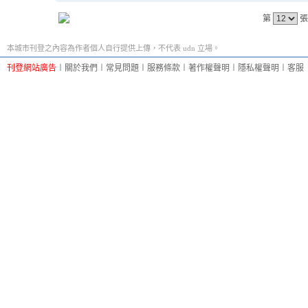
第
張
本城市刊登之內容為作者個人自行提供上傳，不代表 udn 立場。
刊登網站廣告
︱
關於我們
︱
常見問題
︱
服務條款
︱
著作權聲明
︱
隱私權聲明
︱
客服