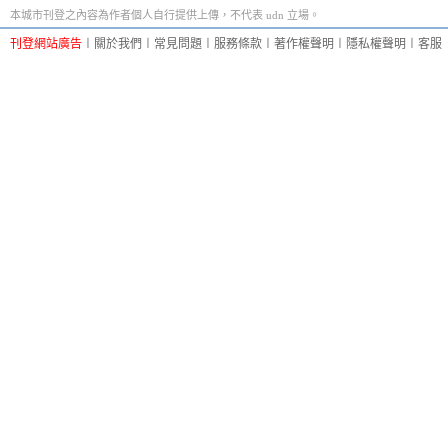
本城市刊登之內容為作者個人自行提供上傳，不代表 udn 立場。
刊登網站廣告
︱
關於我們
︱
常見問題
︱
服務條款
︱
著作權聲明
︱
隱私權聲明
︱
客服