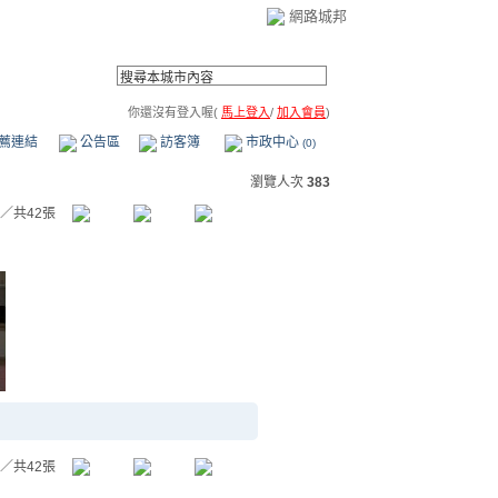
網路城邦
你還沒有登入喔(
馬上登入
/
加入會員
)
薦連結
公告區
訪客簿
市政中心
(0)
瀏覽人次
383
／共42張
／共42張