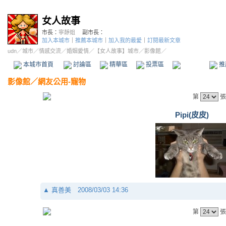
女人故事
市長：
寧靜姐
副市長：
加入本城市
｜
推薦本城市
｜
加入我的最愛
｜
訂閱最新文章
udn
／
城市
／
情感交流
／
婚姻愛情
／
【女人故事】城市
／影像館／
本城市首頁
討論區
精華區
投票區
影像館
推
影像館
／
網友公用-寵物
第
張
Pipi(皮皮)
▲
真善美
2008/03/03 14:36
第
張