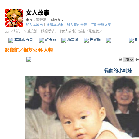
女人故事
市長：
寧靜姐
副市長：
加入本城市
｜
推薦本城市
｜
加入我的最愛
｜
訂閱最新文章
udn
／
城市
／
情感交流
／
婚姻愛情
／
【女人故事】城市
／影像館／
本城市首頁
討論區
精華區
投票區
影像館
推
影像館
／
網友公用-人物
第
張
偶家的小剌妹