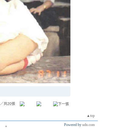
／共20張
▲top
Powered by
udn.com