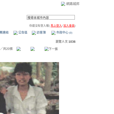
網路城邦
你還沒有登入喔(
馬上登入
/
加入會員
)
薦連結
公告區
訪客簿
市政中心
(0)
瀏覽人次
1036
／共20張