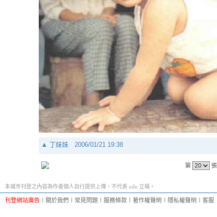
▲
丁妹妹
2006/01/21 19:38
第
張
本城市刊登之內容為作者個人自行提供上傳，不代表 udn 立場。
刊登網站廣告
︱
關於我們
︱
常見問題
︱
服務條款
︱
著作權聲明
︱
隱私權聲明
︱
客服