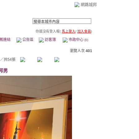
網路城邦
你還沒有登入喔(
馬上登入
/
加入會員
)
薦連結
公告區
訪客簿
市政中心
(0)
瀏覽人次
401
／共54張
邦男