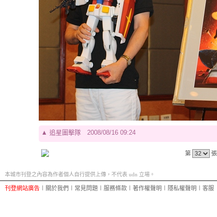
▲
追星圖擊隊
2008/08/16 09:24
第
張
本城市刊登之內容為作者個人自行提供上傳，不代表 udn 立場。
刊登網站廣告
︱
關於我們
︱
常見問題
︱
服務條款
︱
著作權聲明
︱
隱私權聲明
︱
客服