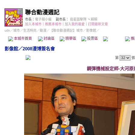
聯合動漫週記
市長：
電子報小編
副市長：
追星圖擊隊
、
賴賴
加入本城市
｜
推薦本城市
｜
加入我的最愛
｜
訂閱最新文章
udn
／
城市
／
生活時尚
／
動漫
／
【聯合動漫週記】城市
／影像館／
本城市首頁
討論區
精華區
投票區
影像館
推
影像館
／
2008漫博簽名會
第
張
鋼彈機械設定師-大河原