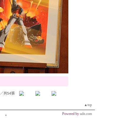
／共54張
▲top
Powered by
udn.com