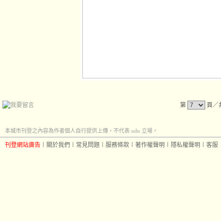
第
頁／
本城市刊登之內容為作者個人自行提供上傳，不代表 udn 立場。
刊登網站廣告
︱
關於我們
︱
常見問題
︱
服務條款
︱
著作權聲明
︱
隱私權聲明
︱
客服