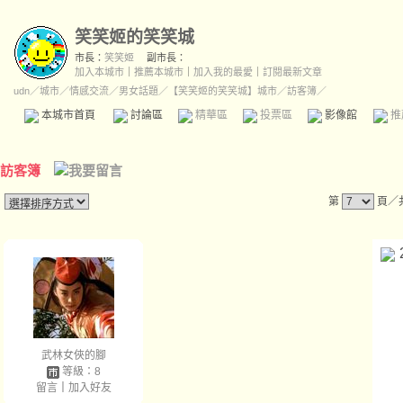
笑笑姬的笑笑城
市長：
笑笑姬
副市長：
加入本城市
｜
推薦本城市
｜
加入我的最愛
｜
訂閱最新文章
udn
／
城市
／
情感交流
／
男女話題
／
【笑笑姬的笑笑城】城市
／訪客簿／
本城市首頁
討論區
精華區
投票區
影像館
推
訪客簿
第
頁／
武林女俠的腳
等級：8
留言
｜
加入好友