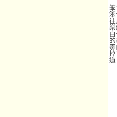
笨
笨
往
樂
白
的
毒
掉
道