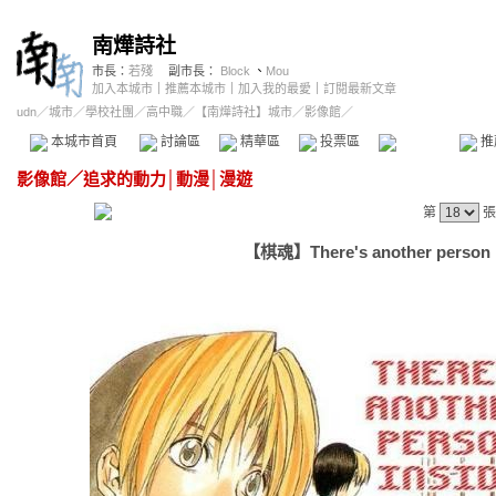
南燁詩社
市長：
若殘
副市長：
Block
、
Mou
加入本城市
｜
推薦本城市
｜
加入我的最愛
｜
訂閱最新文章
udn
／
城市
／
學校社團
／
高中職
／
【南燁詩社】城市
／影像館／
本城市首頁
討論區
精華區
投票區
影像館
推
影像館
／
追求的動力│動漫│漫遊
第
張
【棋魂】There's another person in