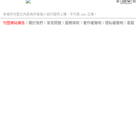
第
張
本城市刊登之內容為作者個人自行提供上傳，不代表 udn 立場。
刊登網站廣告
︱
關於我們
︱
常見問題
︱
服務條款
︱
著作權聲明
︱
隱私權聲明
︱
客服