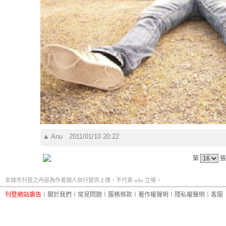
▲
Anu
2011/01/10 20:22
第
張
本城市刊登之內容為作者個人自行提供上傳，不代表 udn 立場。
刊登網站廣告
︱
關於我們
︱
常見問題
︱
服務條款
︱
著作權聲明
︱
隱私權聲明
︱
客服