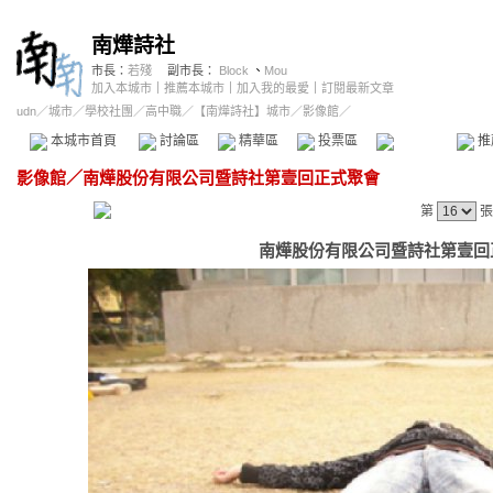
南燁詩社
市長：
若殘
副市長：
Block
、
Mou
加入本城市
｜
推薦本城市
｜
加入我的最愛
｜
訂閱最新文章
udn
／
城市
／
學校社團
／
高中職
／
【南燁詩社】城市
／影像館／
本城市首頁
討論區
精華區
投票區
影像館
推
影像館
／
南燁股份有限公司暨詩社第壹回正式聚會
第
張
南燁股份有限公司暨詩社第壹回正式