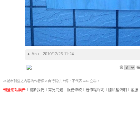
▲
Anu
2010/12/26 11:24
第
張
本城市刊登之內容為作者個人自行提供上傳，不代表 udn 立場。
刊登網站廣告
︱
關於我們
︱
常見問題
︱
服務條款
︱
著作權聲明
︱
隱私權聲明
︱
客服