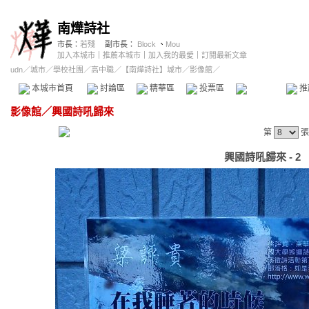
南燁詩社
市長：
若殘
副市長：
Block
、
Mou
加入本城市
｜
推薦本城市
｜
加入我的最愛
｜
訂閱最新文章
udn
／
城市
／
學校社團
／
高中職
／
【南燁詩社】城市
／影像館／
本城市首頁
討論區
精華區
投票區
影像館
推
影像館
／
興國詩吼歸來
第
張
興國詩吼歸來 - 2