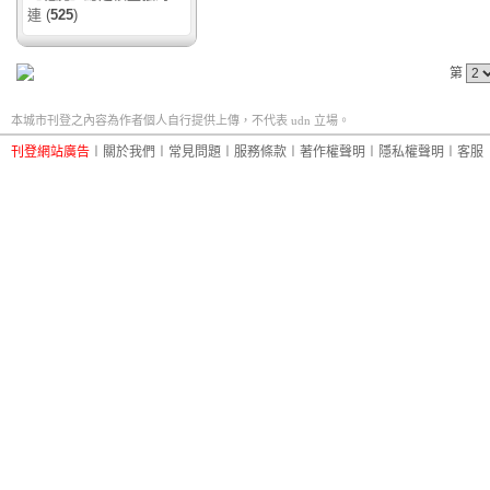
連
(
525
)
第
本城市刊登之內容為作者個人自行提供上傳，不代表 udn 立場。
刊登網站廣告
︱
關於我們
︱
常見問題
︱
服務條款
︱
著作權聲明
︱
隱私權聲明
︱
客服