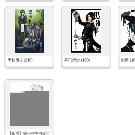
黑執事-2
(
210
)
塞巴斯欽
(
180
)
謝爾
(
1
【驅魔】總是很堅強的亞