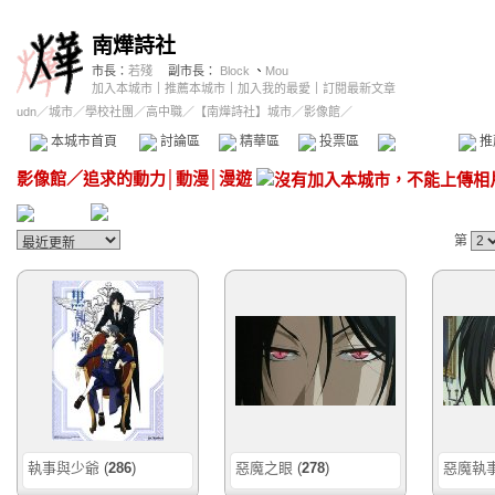
南燁詩社
市長：
若殘
副市長：
Block
、
Mou
加入本城市
｜
推薦本城市
｜
加入我的最愛
｜
訂閱最新文章
udn
／
城市
／
學校社團
／
高中職
／
【南燁詩社】城市
／影像館／
本城市首頁
討論區
精華區
投票區
影像館
推
影像館
／
追求的動力│動漫│漫遊
第
執事與少爺
(
286
)
惡魔之眼
(
278
)
惡魔執