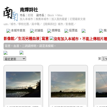
南燁詩社
市長：
若殘
副市長：
Block
、
Mou
加入本城市
｜
推薦本城市
｜
加入我的最愛
｜
訂閱最新文章
udn
／
城市
／
學校社團
／
高中職
／
【南燁詩社】城市
／影像館／
本城市首頁
討論區
精華區
投票區
影像館
推
影像館
／
生活另種血液│寫意
寫意。血液。二詞請辨明。請混淆模糊。
第