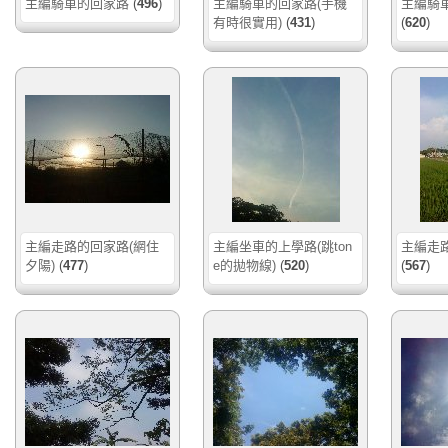
主編騎車的回家路
(
496
)
主編騎車的回家路(手機
主編騎車
有時很實用)
(
431
)
(
620
)
主編走路的回家路(網住
主編坐車的上學路(跳ton
主編走路
夕陽)
(
477
)
e的拋物線)
(
520
)
(
567
)