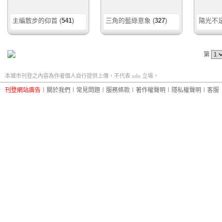
主編散步的仰首
(
541
)
三角的藍綠意象
(
327
)
陽光不
第
本城市刊登之內容為作者個人自行提供上傳，不代表 udn 立場。
刊登網站廣告
︱
關於我們
︱
常見問題
︱
服務條款
︱
著作權聲明
︱
隱私權聲明
︱
客服