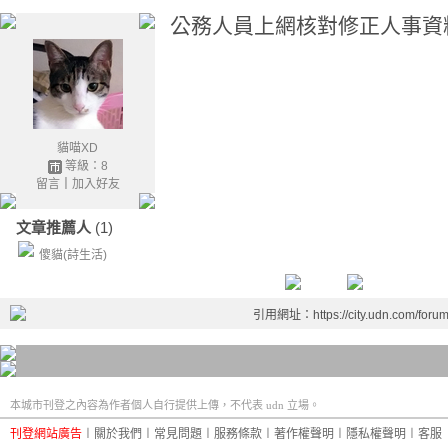
公務人員上網核對修正人事資
貓喵XD
等級：8
留言
｜
加入好友
文章推薦人
(1)
傻貓(詩生活)
引用網址：https://city.udn.com/foru
本城市刊登之內容為作者個人自行提供上傳，不代表 udn 立場。
刊登網站廣告
︱
關於我們
︱
常見問題
︱
服務條款
︱
著作權聲明
︱
隱私權聲明
︱
客服