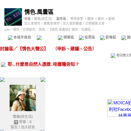
情色.風畫區
市長：
傻貓(詩生活)
副市長：
等待雨季
、
鐵球
、
藤兒
、
晏翎
加入本城市
｜
推薦本城市
｜
加入我的最愛
｜
訂閱最新文章
udn
／
城市
／
文學創作
／
其他
／
【情色.風畫區】城市
／討論區／
本城市首頁
討論區
精華區
投票區
影像館
推
討論區
／
【情色大聲公】 （申訴、建議、公告）
看回應文
耶...什麼是自然人憑證..哇娜隴毋知 ?
傻貓(詩生活)
等級：8
留言
｜
加入好友