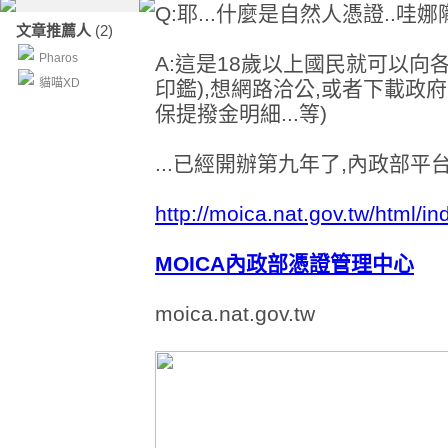
Q:耶...什麼是自然人憑證..哇娜
文章推薦人
(2)
Pharos
A:
這是18歲以上國民就可以向
貓喵XD
印鑑),想網路洽公,或者下載政
保提撥金明細...等)
...已經開辦第九年了,內政部平
http://moica.nat.gov.tw/html/i
MOICA內政部憑證管理中心
moica.nat.gov.tw