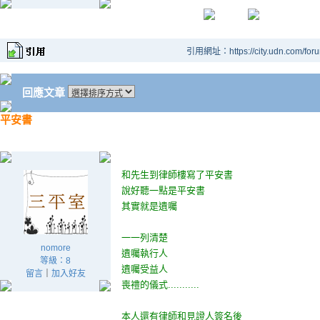
引用網址：https://city.udn.com/for
回應文章
平安書
和先生到律師樓寫了平安書
說好聽一點是平安書
其實就是遺囑
一一列清楚
nomore
遺囑執行人
等級：8
遺囑受益人
留言
｜
加入好友
喪禮的儀式...........
本人還有律師和見證人簽名後