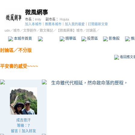
微風網事
市長：
imily
副市長：
Hojuta
加入本城市
｜
推薦本城市
｜
加入我的最愛
｜
訂閱最新文章
udn
／
城市
／
文學創作
／
散文雜記
／
【微風網事】城市
／討論區／
本城市首頁
討論區
精華區
投票區
影像館
推
討論區
／
不分版
看回應文
平安書的感受~~~~
生命雖代代相延，然命啟命落的歷程，
成吉思汗
等級：7
留言
｜
加入好友