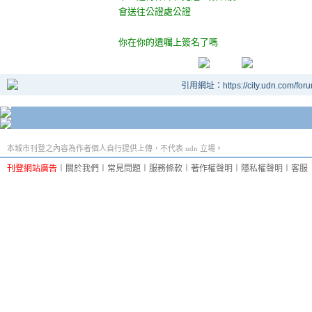
會送往公證處公證
你在你的遺囑上簽名了嗎
引用網址：https://city.udn.com/for
本城市刊登之內容為作者個人自行提供上傳，不代表 udn 立場。
刊登網站廣告
︱
關於我們
︱
常見問題
︱
服務條款
︱
著作權聲明
︱
隱私權聲明
︱
客服