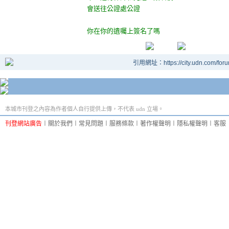
會送往公證處公證
你在你的遺囑上簽名了嗎
引用網址：https://city.udn.com/for
本城市刊登之內容為作者個人自行提供上傳，不代表 udn 立場。
刊登網站廣告
︱
關於我們
︱
常見問題
︱
服務條款
︱
著作權聲明
︱
隱私權聲明
︱
客服