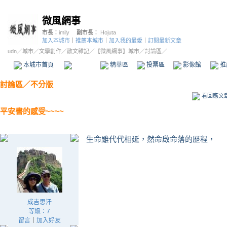
微風網事
市長：
imily
副市長：
Hojuta
加入本城市
｜
推薦本城市
｜
加入我的最愛
｜
訂閱最新文章
udn
／
城市
／
文學創作
／
散文雜記
／
【微風網事】城市
／討論區／
本城市首頁
討論區
精華區
投票區
影像館
推
討論區
／
不分版
看回應文
平安書的感受~~~~
生命雖代代相延，然命啟命落的歷程，
成吉思汗
等級：7
留言
｜
加入好友