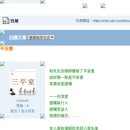
引用網址：https://city.udn.com/for
回應文章
平安書
和先生到律師樓寫了平安書
說好聽一點是平安書
其實就是遺囑
一一列清楚
nomore
遺囑執行人
等級：8
遺囑受益人
留言
｜
加入好友
喪禮的儀式...........
本人還有律師和見證人簽名後