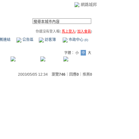
網路城邦
你還沒有登入喔(
馬上登入
/
加入會員
)
薦連結
公告區
訪客簿
市政中心
(0)
字體：
小
中
大
2003/05/05 12:34 瀏覽
746
｜回應
0
｜
推薦
0