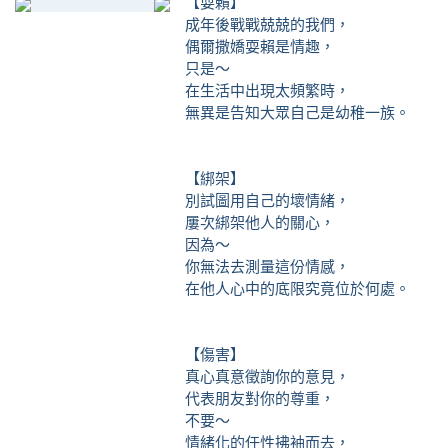
【耍賴】
成年後戰戰兢兢的我們，
偶爾撒嬌耍賴是情趣，
只是～
在生活中出現太頻繁時，
無異是告知大眾自己是幼稚一族。
【綁架】
別試圖用自己的壞情緒，
屢次綁架他人的關心，
因為～
你無法去測量這份情感，
在他人心中的底限究竟位於何處。
【傷害】
真心真意徵詢你的意見，
代表朋友對你的尊重，
不要～
情緒化的任性拂袖而去，