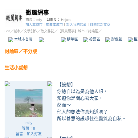
微風網事
市長：
imily
副市長：
Hojuta
加入本城市
｜
推薦本城市
｜
加入我的最愛
｜
訂閱最新文章
udn
／
城市
／
文學創作
／
散文雜記
／
【微風網事】城市
／討論區／
本城市首頁
討論區
精華區
投票區
影像館
推
討論區
／
不分版
生活小感想
【設想】
你總自以為是為他人想，
知道你是關心著大家，
然而～
他人的想法你真知道嗎？
所以善意的設想往往變質為自私。
imily
等級：8
留言
｜
加入好友