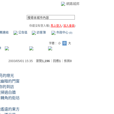
網路城邦
你還沒有登入喔(
馬上登入
/
加入會員
)
薦連結
公告區
訪客簿
市政中心
(0)
字體：
小
中
大
章
2003/05/01 15:35 瀏覽
1,196
｜回應
1
｜
推薦
0
亮的燈光
我幽暗的門窗
你的到訪
速掃過白牆
在轉角的街坊
晚遙遠的東方