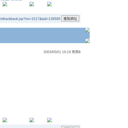
um/trackback.jsp?no=1517&aid=138585
2003/05/01 19:19
推薦
0