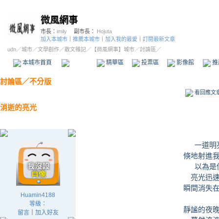
微風網事
市長：
imily
副市長：
Hojuta
加入本城市
｜
推薦本城市
｜
加入我的最愛
｜
訂閱最新文章
udn
／
城市
／
文學創作
／
散文雜記
／
【微風網事】城市
／討論區／
本城市首頁
討論區
精華區
投票區
影像館
推
討論區
／
不分版
看回應文
消逝的亮光
一道明
倏地射進
以為是
亮光迅
瞬間消失
Huamin4188
等級：
靜謐的夜
留言
｜
加入好友