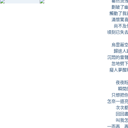
驀然流
劃破了
觸動了我
滿懷驚
尚不及
頃刻已失
烏雲蔽
歸途人
沉悶的雷
忽地劈
癡人夢醒
夜夜
瞬間
只想把
怎奈一道
次次
回回
叫我
一而再 