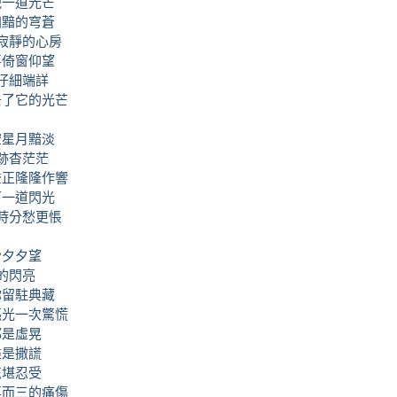
洩一道光芒
幽黯的穹蒼
寂靜的心房
喜倚窗仰望
仔細端詳
去了它的光芒
空星月黯淡
跡杳茫茫
聲正隆隆作響
下一道閃光
時分愁更悵
盼夕夕望
的閃亮
你留駐典藏
亮光一次驚慌
都是虛晃
盡是撒謊
怎堪忍受
再而三的痛傷