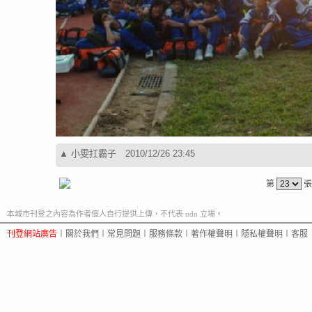
▲
小雯扛霸子
2010/12/26 23:45
第
張
本城市刊登之內容為作者個人自行提供上傳，不代表 udn 立場。
刊登網站廣告
︱
關於我們
︱
常見問題
︱
服務條款
︱
著作權聲明
︱
隱私權聲明
︱
客服