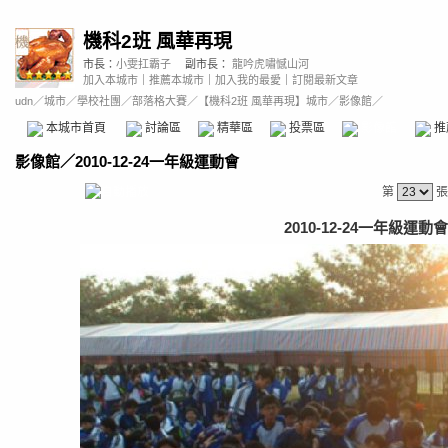
機科2班 風華再現
市長：
小雯扛霸子
副市長：
龍吟虎嘯憾山河
加入本城市
｜
推薦本城市
｜
加入我的最愛
｜
訂閱最新文章
udn
／
城市
／
學校社團
／
部落格大賽
／
【機科2班 風華再現】城市
／影像館／
本城市首頁
討論區
精華區
投票區
影像館
推
影像館
／
2010-12-24一年級運動會
第
張
2010-12-24一年級運動會 