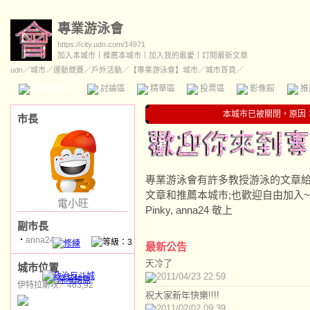
專業游泳會
https://city.udn.com/14971
加入本城市
｜
推薦本城市
｜
加入我的最愛
｜
訂閱最新文章
udn
／
城市
／
運動競賽
／
戶外活動
／
【專業游泳會】城市
／城市首頁／
本城市首頁
討論區
精華區
投票區
影像館
推
本城市已被關閉，原因
市長
專業游泳會有許多教授游泳的文章給大
文章和推薦本城市;也歡迎自由加入~
電小旺
Pinky, anna24 敬上
副市長
‧
anna24
最新公告
天冷了
城市位置
2011/04/23 22:59
伊特拉斯坎／463,92
祝大家新年快樂!!!!
2011/02/02 09:39