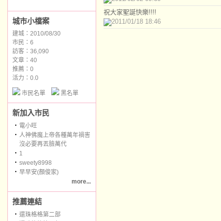
祝大家聖誕快樂!!!!
城市小檔案
2011/01/18 18:46
建城：2010/08/30
市民：6
訪客：36,090
文章：40
推薦：
0
活力：0.0
市民名單
黑名單
新加入市民
‧
電小旺
‧
人神佛魔上帝各種萬年禍害
沒必要再丟臉萬代
‧
1
‧
sweety8998
‧
早早安(顏俊家)
more...
推薦連結
‧
還珠格格第二部