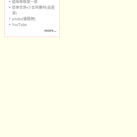
‧
還珠格格第一部
‧
悲慘世界•少女珂賽特(孤星
淚)
‧
youku(優酷網)
‧
YouTube
more...