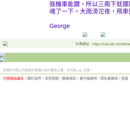
我機車能鑽，所以三兩下就擺
魂了一下。大雨滂沱夜，飛車
George
引用網址：https://city.udn.com/for
本城市刊登之內容為作者個人自行提供上傳，不代表 udn 立場。
刊登網站廣告
︱
關於我們
︱
常見問題
︱
服務條款
︱
著作權聲明
︱
隱私權聲明
︱
客服