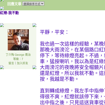
回應文章
紅燈-我不動
平靜，平安：
我也過一次這樣的經驗，某晚
那晚大雨滂沱，在某個路口紅
停下，等待綠燈亮起。不過，
丁介陶 George 喬治
等級：7
車，猛按喇叭，我以為是紅綠
留言
｜
加入好友
大雨滂沱的夜晚將安全帽鏡片
還是紅燈，所以我就不動。這
按，我越是不動。
直到轉成綠燈，我左手中指伸
得很不爽，紅燈就該停下來，
出中指之後，只見這送貨車從