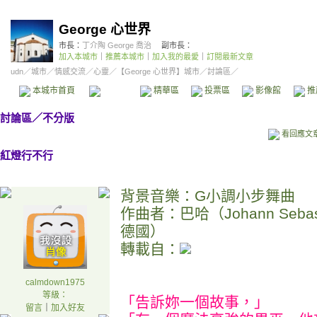
George 心世界
市長：
丁介陶 George 喬治
副市長：
加入本城市
｜
推薦本城市
｜
加入我的最愛
｜
訂閱最新文章
udn
／
城市
／
情感交流
／
心靈
／
【George 心世界】城市
／討論區／
本城市首頁
討論區
精華區
投票區
影像館
推
討論區
／
不分版
看回應文
紅燈行不行
背景音樂：G小調小步舞曲
作曲者：巴哈（Johann Sebast
德國）
轉載自：
calmdown1975
等級：
「告訴妳一個故事，」
留言
｜
加入好友