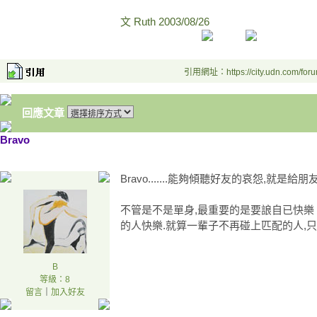
文 Ruth 2003/08/26
引用網址：https://city.udn.com/for
回應文章
Bravo
Bravo.......能夠傾聽好友的哀怨,就是
不管是不是單身,最重要的是要誏自已快樂
的人快樂.就算一輩子不再碰上匹配的人,只
B
等級：8
留言
｜
加入好友