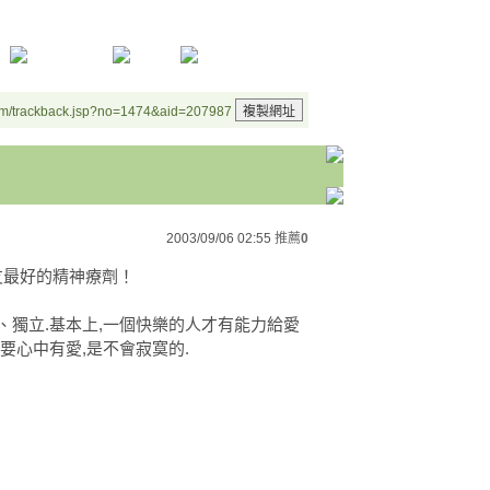
um/trackback.jsp?no=1474&aid=207987
2003/09/06 02:55
推薦
0
給朋友最好的精神療劑！
、獨立.基本上,一個快樂的人才有能力給愛
要心中有愛,是不會寂寞的.