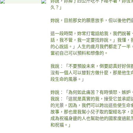
妳說，妳掉了四公斤吃不下睡不著，妳恆
久？」
妳說，目前那女的願意放手，但以後他們
這一段時間，妳常打電話給我，我們說著
話，我不管，我一定要找妳說。」我懂，
的心說話。」人生的歲月我們都走了一半
當初自己可以預料和想像的。
我說：「不要預設未來，倒要認真好好保
沒有一個人可以替對方做什麼，那是他生
段生命的風暴。」
妳說：「為何如此痛苦？有時憤怒、嫉妒
我說：「這就是真實的我，接受它並承認
的光景，因為，我們可以跨出這些使生命
故事，那也是我幫小兒子取的聖經名字，
成為祝福身邊的人也幫助他的國家度過飢
和祝福。」