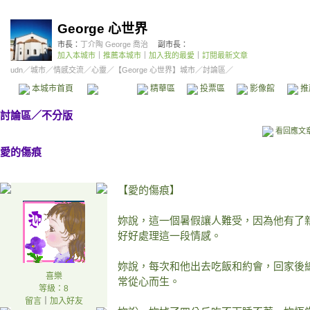
George 心世界
市長：
丁介陶 George 喬治
副市長：
加入本城市
｜
推薦本城市
｜
加入我的最愛
｜
訂閱最新文章
udn
／
城市
／
情感交流
／
心靈
／
【George 心世界】城市
／討論區／
本城市首頁
討論區
精華區
投票區
影像館
推
討論區
／
不分版
看回應文
愛的傷痕
【愛的傷痕】
妳說，這一個暑假讓人難受，因為他有了
好好處理這一段情感。
妳說，每次和他出去吃飯和約會，回家後
喜樂
常從心而生。
等級：8
留言
｜
加入好友