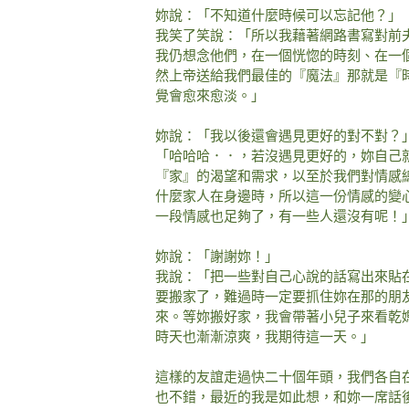
妳說：「不知道什麼時候可以忘記他？」
我笑了笑說：「所以我藉著網路書寫對前
我仍想念他們，在一個恍惚的時刻、在一
然上帝送給我們最佳的『魔法』那就是『
覺會愈來愈淡。」
妳說：「我以後還會遇見更好的對不對？
「哈哈哈．．，若沒遇見更好的，妳自己
『家』的渴望和需求，以至於我們對情感
什麼家人在身邊時，所以這一份情感的變
一段情感也足夠了，有一些人還沒有呢！
妳說：「謝謝妳！」
我說：「把一些對自己心說的話寫出來貼
要搬家了，難過時一定要抓住妳在那的朋
來。等妳搬好家，我會帶著小兒子來看乾
時天也漸漸涼爽，我期待這一天。」
這樣的友誼走過快二十個年頭，我們各自
也不錯，最近的我是如此想，和妳一席話