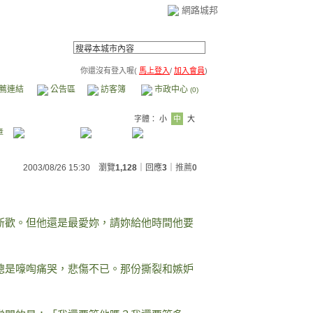
網路城邦
你還沒有登入喔(
馬上登入
/
加入會員
)
薦連結
公告區
訪客簿
市政中心
(0)
字體：
小
中
大
章
2003/08/26 15:30 瀏覽
1,128
｜回應
3
｜
推薦
0
新歡。但他還是最愛妳，請妳給他時間他要
總是嚎啕痛哭，悲傷不已。那份撕裂和嫉妒