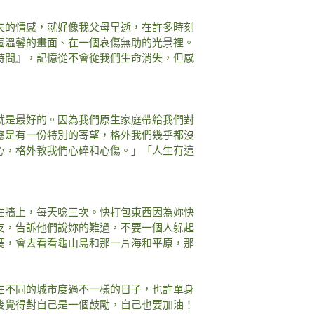
夫的情感，就好像我父母早逝，在許多時刻
個溫馨的畫面、在一個哀傷無助的光景裡。
時間』，記憶從不會從我們生命消失，但感
」
就是最好的。因為我們原生家庭帶給我們對
總是有一份特別的寄望，格外我們幾乎都沒
心，格外教我們心碎和心傷。」「人生有這
」
在牆上，每天唸三次。快打包東西因為妳快
友，告訴他們說妳的難過，不要一個人躲起
媽，會去看看龜山島和那一片海和平原，那
在不同的城市度過不一樣的日子，也許單身
後覺得對自己是一個鼓勵，自己也要加油！