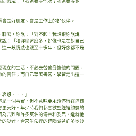
常問的是：「我還要等他嗎？我還要等多
還會是好朋友、會是工作上的好伙伴。
、聊著，妳說：「對不起！我想跟妳說說
我說：「和妳聊這麼多，好像也是在對自己
，這一段情感也跟至十多年，但好像都不是
握現在的生活，不必去替他分擔他的問題，
命的責任；而自己藉著書寫、學習走出這一
、哀怨．．．」
這是一個事實，但不意味要永遠停留在這樣
會更美好。年少時我們都喜歡聖經裡約瑟的
因為苦難和許多莫名的傷害和委屈，造就他
荒的災難，看來生命裡的確隱藏著許多奧妙