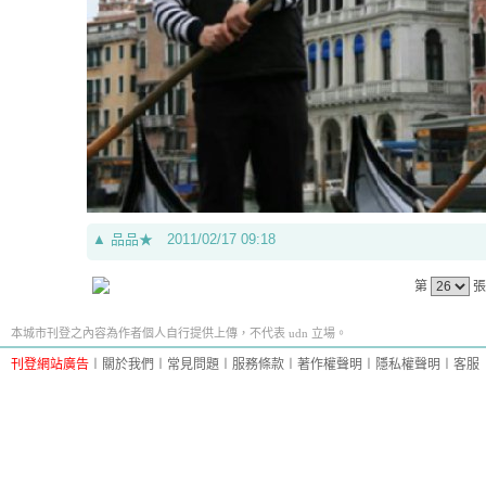
▲
品品★
2011/02/17 09:18
第
張
本城市刊登之內容為作者個人自行提供上傳，不代表 udn 立場。
刊登網站廣告
︱
關於我們
︱
常見問題
︱
服務條款
︱
著作權聲明
︱
隱私權聲明
︱
客服