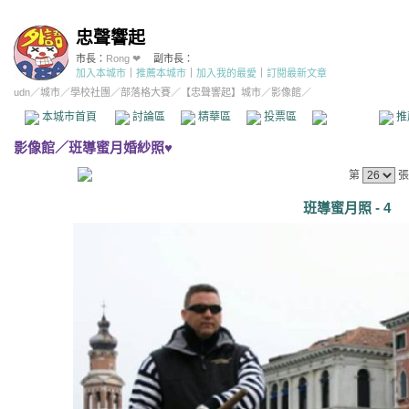
忠聲響起
市長：
Rong ❤
副市長：
加入本城市
｜
推薦本城市
｜
加入我的最愛
｜
訂閱最新文章
udn
／
城市
／
學校社團
／
部落格大賽
／
【忠聲響起】城市
／影像館／
本城市首頁
討論區
精華區
投票區
影像館
推
影像館
／
班導蜜月婚紗照♥
第
張
班導蜜月照 - 4