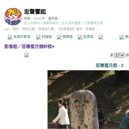
忠聲響起
市長：
Rong ❤
副市長：
加入本城市
｜
推薦本城市
｜
加入我的最愛
｜
訂閱最新文章
udn
／
城市
／
學校社團
／
部落格大賽
／
【忠聲響起】城市
／影像館／
本城市首頁
討論區
精華區
投票區
影像館
推
影像館
／
班導蜜月婚紗照♥
第
張
班導蜜月照 - 3