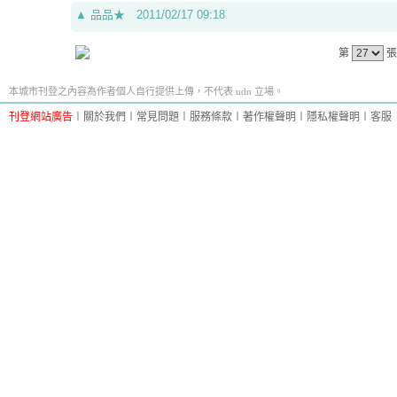
▲
品品★
2011/02/17 09:18
第
張
本城市刊登之內容為作者個人自行提供上傳，不代表 udn 立場。
刊登網站廣告
︱
關於我們
︱
常見問題
︱
服務條款
︱
著作權聲明
︱
隱私權聲明
︱
客服