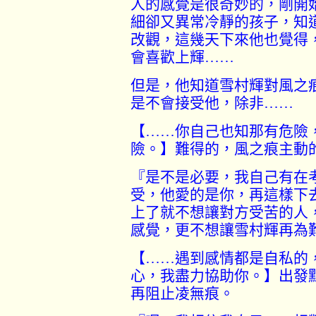
人的感覺是很奇妙的，剛開
細卻又異常冷靜的孩子，知
改觀，這幾天下來他也覺得
會喜歡上輝
……
但是，他知道雪村輝對風之
是不會接受他，除非
……
【
……
你自己也知那有危險
險。】難得的，風之痕主動
『是不是必要，我自己有在
受，他愛的是你，再這樣下
上了就不想讓對方受苦的人
感覺，更不想讓雪村輝再為
【
……
遇到感情都是自私的
心，我盡力協助你。】出發
再阻止凌無痕。