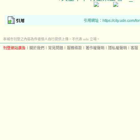
引用網址：https://city.udn.com/fo
本城市刊登之內容為作者個人自行提供上傳，不代表 udn 立場。
刊登網站廣告
︱
關於我們
︱
常見問題
︱
服務條款
︱
著作權聲明
︱
隱私權聲明
︱
客服