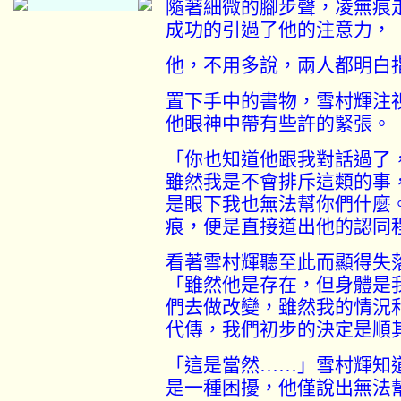
隨著細微的腳步聲，凌無痕
成功的引過了他的注意力，
他，不用多說，兩人都明白
置下手中的書物，雪村輝注
他眼神中帶有些許的緊張。
「你也知道他跟我對話過了
雖然我是不會排斥這類的事
是眼下我也無法幫你們什麼
痕，便是直接道出他的認同
看著雪村輝聽至此而顯得失
「雖然他是存在，但身體是
們去做改變，雖然我的情況
代傳，我們初步的決定是順
「這是當然
……
」雪村輝知
是一種困擾，他僅說出無法