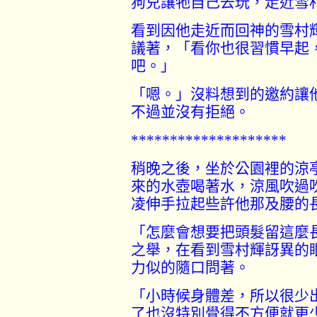
狗兒讓牠自己去玩，走近雪
看到因他走近而回神的雪村
議著，「看你也很習慣早起
吧。」
「嗯。」沒料想到的邀約讓
不過並沒有拒絕。
********************
稍晚之後，坐於公園裡的涼
來的水壺喝著水，涼風吹過
凌伸手拉起些許他那及腰的
「怎麼會想要把頭髮留這麼
之舉，在看到雪村輝訝異的
力似的隨口問著。
「小時候身體差，所以很少
了也沒特別覺得不方便就更