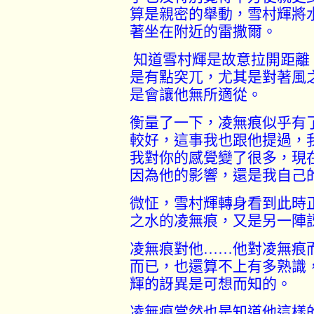
算是親密的舉動，雪村輝將
著坐在附近的雷撒爾。
知道雪村輝是故意拉開距離
是有點突兀，尤其是對著風
是會讓他無所適從。
衡量了一下，凌無痕似乎有
較好，這事我也跟他提過，
我對你的感覺變了很多，現
因為他的影響，還是我自己
微怔，雪村輝轉身看到此時
之水的凌無痕，又是另一陣
凌無痕對他
……
他對凌無痕
而已，也還算不上有多熟識
輝的訝異是可想而知的。
凌無痕當然也是知道他這樣