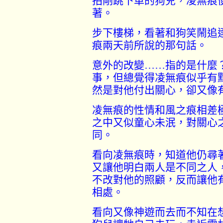
拍剛跳下車的狗兒，凌無痕
著。
步下樓梯，看著和狗笑鬧追
痕兩天前所說的那句話。
意外的改變
……
指的是什麼
事，但總覺得凌無痕似乎有
然是對他付出關心，卻又像
凌無痕的性情和風之痕相差
之中又似童心未泯，對關心
同。
看向凌無痕時，知道他仍尋
又讓他明白兩人是不同之人
不改對他的照顧，反而讓他
相處。
看向又像神遊而去而不知在