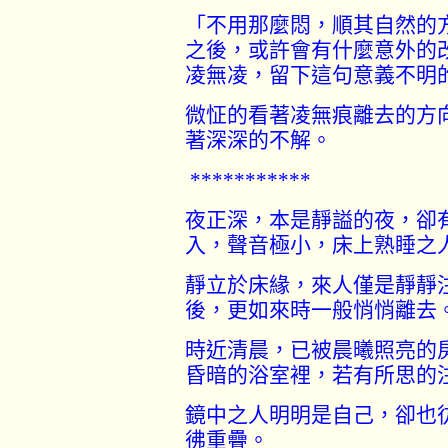
「不用那麼悶，順其自然的
之後，或許會有什麼意外的
凌無凌，留下這句意義不明
微怔的看著凌無痕離去的方
著深深的不解。
***********
夜正深，本是靜謚的夜，卻
入，聲音極小，床上熟睡之
靜立於床緣，來人僅是靜靜
後，更如來時一般悄悄離去
時近清晨，已被晨曦照亮的
昏暗的浴室裡，若有所思的
鏡中之人明明是自己，卻也
彿重疊。