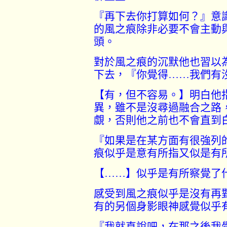
『再下去你打算如何？』意
的風之痕除非必要不會主動
頭。
對於風之痕的沉默他也習以
下去，『你覺得
……
我們有
【有，但不容易。】明白他
異，雖不是沒尋過融合之路
覷，否則他之前也不會直到
『如果是在某方面有很強列
痕似乎是意有所指又似是有
【
……
】似乎是有所察覺了
感受到風之痕似乎是沒有再
有的另個身影眼神感覺似乎
『我就直說吧，在那之後我