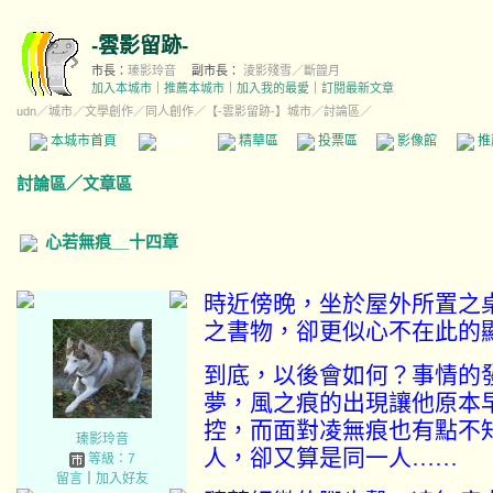
-雲影留跡-
市長：
瑧影玲音
副市長：
淩影殘雪／斷韹月
加入本城市
｜
推薦本城市
｜
加入我的最愛
｜
訂閱最新文章
udn
／
城市
／
文學創作
／
同人創作
／
【-雲影留跡-】城市
／討論區／
本城市首頁
討論區
精華區
投票區
影像館
推
討論區
／
文章區
心若無痕__十四章
時近傍晚，坐於屋外所置之
之書物，卻更似心不在此的
到底，以後會如何？事情的
夢，風之痕的出現讓他原本
控，而面對凌無痕也有點不
瑧影玲音
人，卻又算是同一人
……
等級：7
留言
｜
加入好友