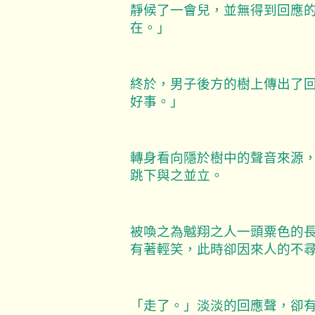
靜候了一會兒，並無得到回應
在。」
終於，男子後方的樹上傳出了
好事。」
轉身看向隱於樹中的聲音來源
跳下與之並立。
被喚之為魆翔之人一頭粟色的
有著輕笑，此時卻因來人的不
「走了。」淡淡的回應聲，卻