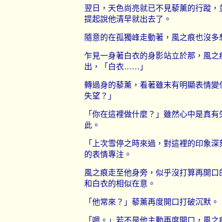
翌日，天色尚亮就已不見藜薰的行蹤，
提起說他清早就出去了。
隨意的在孤獨峰走動著，風之痕也沒多
乍見一身著白衣的身影站立於那，風之
出，「白衣……」
轉過身的藜薰，看著雖末有明顯表情變
失望？」
「你在這裡做什麼？」雖然心中是真有
此。
「上次雪停之時來過，對這裡的印象深
的表情專注。
風之痕走至他身旁，似乎沒打算再開口
和白衣的相似在意。
「他常來？」藜薰再度開口打破沉默。
「嗯。」若不是他主動再度開口，風之