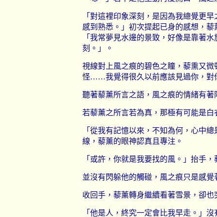
「對這裡印象深刻，是因為我總覺更早
感到熟悉。」初次提起已身的感想，藜
「我常夢見水邊的景致，好像是靠著水
刻。」。
視線對上風之痕的碧色之瞳，藜熏又微
怪……我覺得很久以前應該見過你，對
聽著藜薰所言之語，風之痕的情緒有著
若藜薰之所言若為真，那極有可能是白
「從我有記憶以來，不知為何，心中總
線，藜薰的眼神認真且專注。
「或許，你就是我要找的風。」抬手，
並沒有閃躲他的觸碰，風之痕只是感覺
收回手，藜薰轉身繼續看著雪景，卻也
「他是人，終究一定會比我早走。」沒