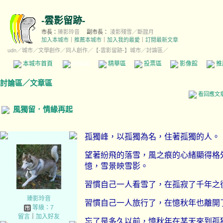
-雲影留跡-
市長：
瑧影玲音
副市長：
淩影殘雪／斷韹月
加入本城市
｜
推薦本城市
｜
加入我的最愛
｜
訂閱最新文章
udn
／
城市
／
文學創作
／
同人創作
／
【-雲影留跡-】城市
／討論區／
本城市首頁
討論區
精華區
投票區
影像館
推
討論區
／
文章區
看回應文
風獨留．情緣再起
孤獨峰，以孤獨為名，住著孤獨的人。
望著紛飛的落雪，風之痕的心緒顯得格
憶，雪景映雪影。
習慣自己一人看雪了，在孤寂了千年之
瑧影玲音
習慣自己一人旅行了，在憶秋年也離開
等級：7
留言
｜
加入好友
忘了是多久以前，憶秋年在某天來到孤