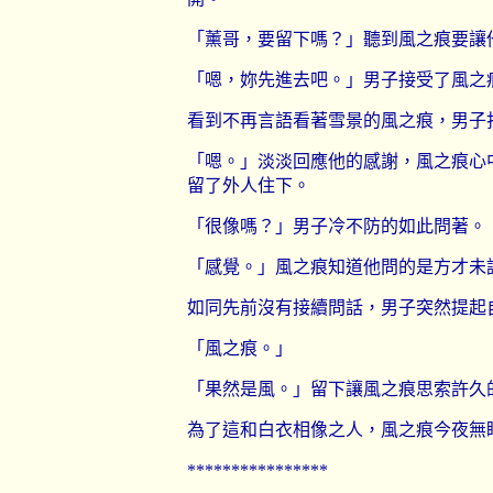
「薰哥，要留下嗎？」聽到風之痕要讓
「嗯，妳先進去吧。」男子接受了風之
看到不再言語看著雪景的風之痕，男子
「嗯。」淡淡回應他的感謝，風之痕心
留了外人住下。
「很像嗎？」男子冷不防的如此問著。
「感覺。」風之痕知道他問的是方才未
如同先前沒有接續問話，男子突然提起
「風之痕。」
「果然是風。」留下讓風之痕思索許久
為了這和白衣相像之人，風之痕今夜無
****************