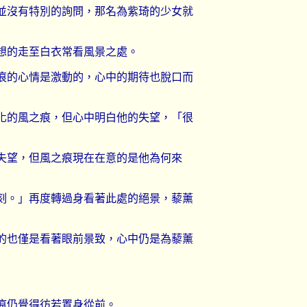
並沒有特別的詢問，那名為紫琦的少女就
想的走至白衣常看風景之處。
痕的心情是激動的，心中的期待也脫口而
化的風之痕，但心中明白他的失望，「很
失望，但風之痕現在在意的是他為何來
刻。」再度轉過身看著此處的絕景，藜薰
的也僅是看著眼前景致，心中仍是為藜薰
痕仍覺得彷若置身從前。