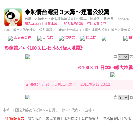
◆熱情台灣第３大黨～連署公投黨
市長：
人神佛魔上帝各種萬年禍害沒必要再丟臉萬代
副市長：
anna24
加入本城市
｜
推薦本城市
｜
加入我的最愛
｜
訂閱最新文章
udn
／
城市
／
政治社會
／
公共議題
／
【◆熱情台灣第３大黨～連署公投黨】城市
／影像館
本城市首頁
討論區
精華區
投票區
影像館
推
影像館
／
●《100.3.11-日本8.9級大地震》
第
張
※100.3.11-日本8.9級大地震(0
▲
◆站不起來→低級品人類！
2011/03/12 23:11
第
張
本城市刊登之內容為作者個人自行提供上傳，不代表 udn 立場。
刊登網站廣告
︱
關於我們
︱
常見問題
︱
服務條款
︱
著作權聲明
︱
隱私權聲明
︱
客服