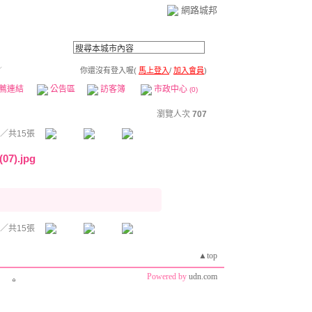
網路城邦
／
你還沒有登入喔(
馬上登入
/
加入會員
)
薦連結
公告區
訪客簿
市政中心
(0)
瀏覽人次
707
／共15張
7).jpg
／共15張
▲top
Powered by
udn.com