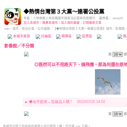
◆熱情台灣第３大黨～連署公投黨
市長：
人神佛魔上帝各種萬年禍害沒必要再丟臉萬代
副市長：
anna24
加入本城市
｜
推薦本城市
｜
加入我的最愛
｜
訂閱最新文章
udn
／
城市
／
政治社會
／
公共議題
／
【◆熱情台灣第３大黨～連署公投黨】城市
／影像館
本城市首頁
討論區
精華區
投票區
影像館
推
影像館
／
不分類
第
張
◎既然可以不用跑天下、搞飛機，那為何還在原地打
▲
◆站不起來→低級品人類！
2010/07/25 14:02
第
張
本城市刊登之內容為作者個人自行提供上傳，不代表 udn 立場。