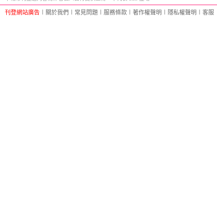
刊登網站廣告
︱
關於我們
︱
常見問題
︱
服務條款
︱
著作權聲明
︱
隱私權聲明
︱
客服