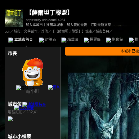
【薩爾坦丁聯盟】
https://city.udn.com/14264
加入本城市
｜
推薦本城市
｜
加入我的最愛
｜
訂閱最新文章
udn
／
城市
／
文學創作
／
其他
／
【【薩爾坦丁聯盟】】城市
／城市首頁／
本城市首頁
討論區
精華區
投票區
影像館
推
本城市已被
市長
電小旺
城市位置
塔基尼尼／232,41
城市小檔案