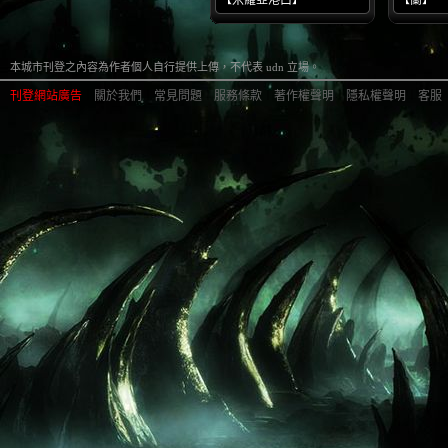
【米羅亞港口】
【蘭】
本城市刊登之內容為作者個人自行提供上傳，不代表 udn 立場。
刊登網站廣告
︱
關於我們
︱
常見問題
︱
服務條款
︱
著作權聲明
︱
隱私權聲明
︱
客服