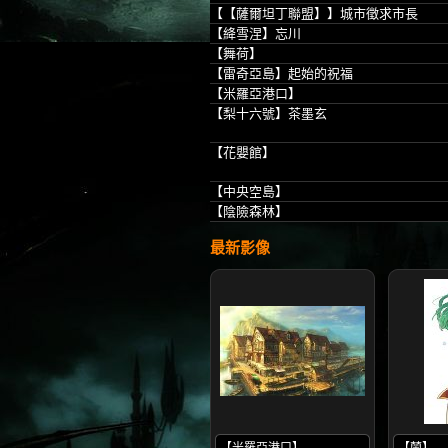
【【薩爾坦丁聯盟】】城市徵求市長
【絳雪涅】忘川
【舞荷】
【雷奇亞島】起始的祝福
【米羅亞港口】
【梨十六號】茶墨玄
【花嬰館】
【中央空島】
【陰險森林】
最新影像