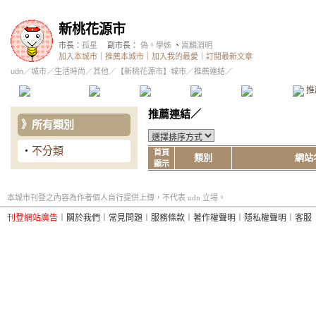
新桃花源市
市長：
孤星
副市長：
偽。學姊
、
嵩麟淵明
加入本城市
｜
推薦本城市
｜
加入我的最愛
｜
訂閱最新文章
udn
／
城市
／
生活時尚
／
其他
／
【新桃花源市】城市
／推薦連結／
本城市首頁
討論區
精華區
投票區
影像館
推
推薦連結／
》
所有類別
‧
不分類
首頁
類別
網站
顯示
本城市刊登之內容為作者個人自行提供上傳，不代表 udn 立場。
刊登網站廣告
︱
關於我們
︱
常見問題
︱
服務條款
︱
著作權聲明
︱
隱私權聲明
︱
客服