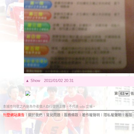
▲
Show
2011/01/02 20:31
第
張
本城市刊登之內容為作者個人自行提供上傳，不代表 udn 立場。
刊登網站廣告
︱
關於我們
︱
常見問題
︱
服務條款
︱
著作權聲明
︱
隱私權聲明
︱
客服