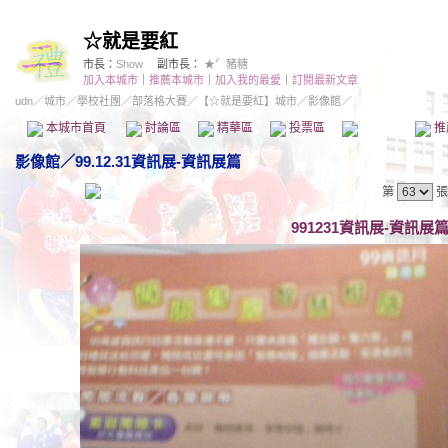
☆就是要紅
市長：
Show
副市長：
★〞豬糖
加入本城市
｜
推薦本城市
｜
加入我的最愛
｜
訂閱最新文章
udn
／
城市
／
學校社團
／
部落格大賽
／
【☆就是要紅】城市
／影像館／
本城市首頁
討論區
精華區
投票區
影像館
推
影像館
／
99.12.31資訊展-資訊展篇
第
張
991231資訊展-資訊展篇 