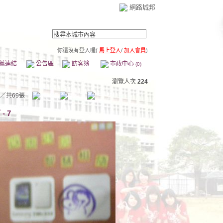
網路城邦
你還沒有登入喔(
馬上登入
/
加入會員
)
薦連結
公告區
訪客簿
市政中心
(0)
瀏覽人次
224
／共69張
- 7