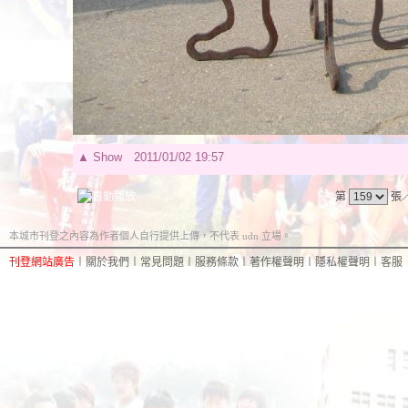
▲
Show
2011/01/02 19:57
第
張
本城市刊登之內容為作者個人自行提供上傳，不代表 udn 立場。
刊登網站廣告
︱
關於我們
︱
常見問題
︱
服務條款
︱
著作權聲明
︱
隱私權聲明
︱
客服