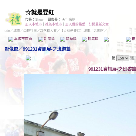
☆就是要紅
市長：
Show
副市長：
★〞豬糖
加入本城市
｜
推薦本城市
｜
加入我的最愛
｜
訂閱最新文章
udn
／
城市
／
學校社團
／
部落格大賽
／
【☆就是要紅】城市
／影像館／
本城市首頁
討論區
精華區
投票區
影像館
推
影像館
／
991231資訊展-之班遊篇
第
張
991231資訊展-之班遊篇 