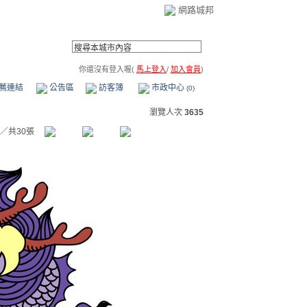
網路城邦
你還沒有登入喔(
馬上登入
/
加入會員
)
薦連結
公告區
訪客簿
市政中心
(0)
瀏覽人次
3635
／共30張